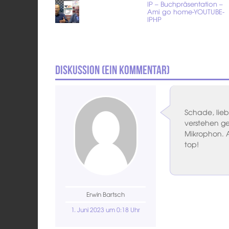
IP – Buchpräsentation –
Ami go home-YOUTUBE-
IPHP
Diskussion (
Ein
Kommentar)
Schade, lieb
verstehen g
Mikrophon. 
top!
Erwin Bartsch
1. Juni 2023 um 0:18 Uhr