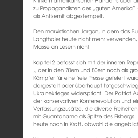
Kritikern amerikanischen Handelns über d
zu Propagandisten des „guten Amerika“ – 
als Antisemit abgestempelt.
Den marxistischen Jargon, in dem das Buch
Langthaler heute nicht mehr verwenden,
Masse an Lesern nicht.
Kapitel 2 befasst sich mit der inneren Rep
,, der in den 70ern und 80ern noch als gr
Kämpfer für eine freie Presse gefeiert wurd
dargestellt oder überhaupt totgeschwiege
Ukrainekrieges widerspricht. Der Patriot A
der konservativen Konterrevolution und e
Verfassungszusätze, die diverse Freiheite
mit Guantanamo als Spitze des Eisbergs. 
heute noch in Kraft, obwohl die angeblich