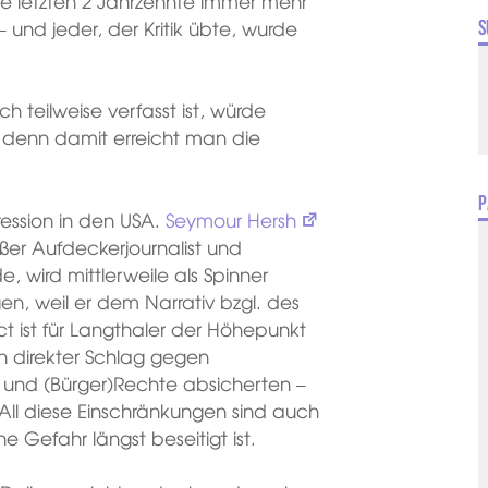
ie letzten 2 Jahrzehnte immer mehr
und jeder, der Kritik übte, wurde
S
 teilweise verfasst ist, würde
 denn damit erreicht man die
P
ression in den USA.
Seymour Hersh
oßer Aufdeckerjournalist und
e, wird mittlerweile als Spinner
n, weil er dem Narrativ bzgl. des
ct ist für Langthaler der Höhepunkt
in direkter Schlag gegen
n und (Bürger)Rechte absicherten –
All diese Einschränkungen sind auch
e Gefahr längst beseitigt ist.