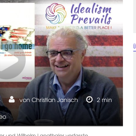
Ü
3
von
Christian Janisch
2 min
eo
ker und Wilhelm Langthaler verfasste