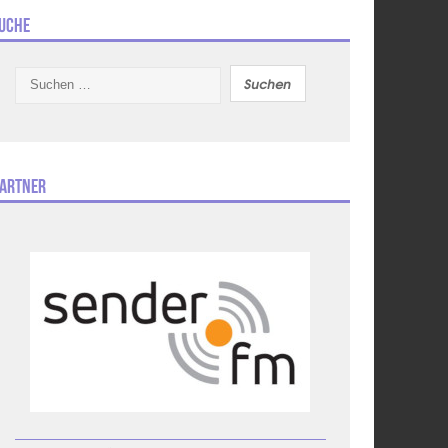
uche
Suchen
nach:
artner