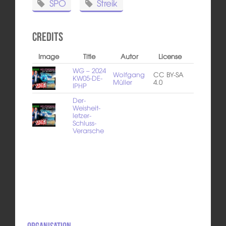
SPÖ
Streik
Credits
Image
Title
Autor
License
WG – 2024
Wolfgang
CC BY-SA
KW05-DE-
Müller
4.0
IPHP
Der-
Weisheit-
letzer-
Schluss-
Verarsche
Organisation