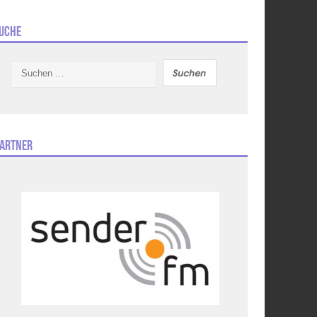
uche
Suchen
nach:
artner