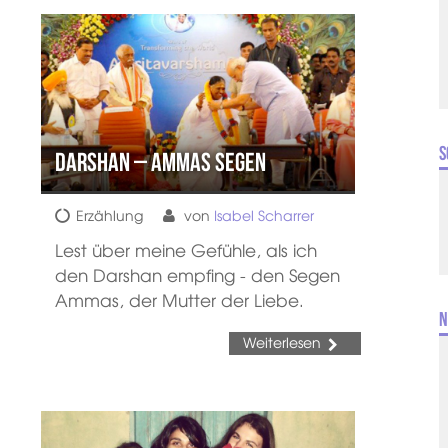
S
Darshan – Ammas Segen
Erzählung
von
Isabel Scharrer
Lest über meine Gefühle, als ich
den Darshan empfing - den Segen
Ammas, der Mutter der Liebe.
N
Weiterlesen