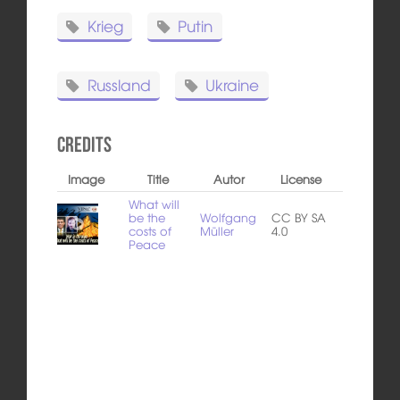
Krieg
Putin
Russland
Ukraine
Credits
Image
Title
Autor
License
What will
be the
Wolfgang
CC BY SA
costs of
Müller
4.0
Peace