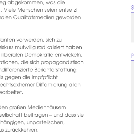
m Weg abgekommen, was die
S
t. Viele Menschen seien entsetzt
beralen Qualitätsmedien geworden
anten vorwerden, sich zu
iskurs mutwillig radikalisiert haben
 illiberalen Demokratie entwickeln.
P
ationen, die sich propagandistisch
ndifferenzierte Berichterstattung:
s gegen die Impfpflicht
 rechtsextremer Diffamierung allen
arbeitet.
in den großen Medienhäusern
sellschaft beitragen – und dass sie
bhängigen, unparteiischen,
s zurückkehren.