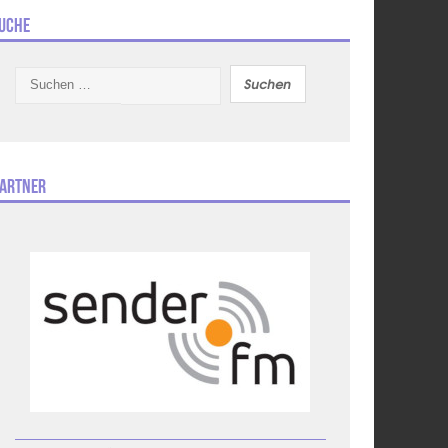
uche
Suchen
nach:
artner