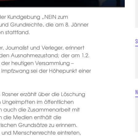
n der Kundgebung „NEIN zum
 und Grundrechte, die am 8. Jänner
n stattfand.
S
 Journalist und Verleger, erinnert
den Ausnahmezustand; der am 1.2.
nd der heutigen Versammlung –
er Impfzwang sei der Höhepunkt einer
.
N
n Rosner erzählt über die Löschung
n Ungeimpften im öffentlichen
in auch die Zusammenarbeit mit
n die Medien enthält die
stischen Grundsätze zu erinnern.
nz und Menschenrechte eintreten,