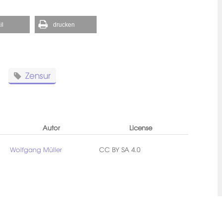
il
drucken
Zensur
Autor
License
Wolfgang Müller
CC BY SA 4.0