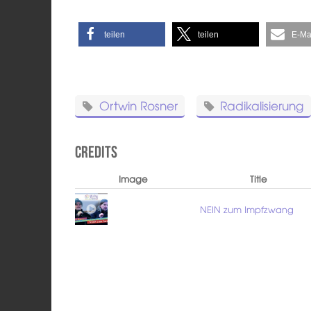
teilen
teilen
E-Ma
Ortwin Rosner
Radikalisierung
Credits
Image
Title
NEIN zum Impfzwang