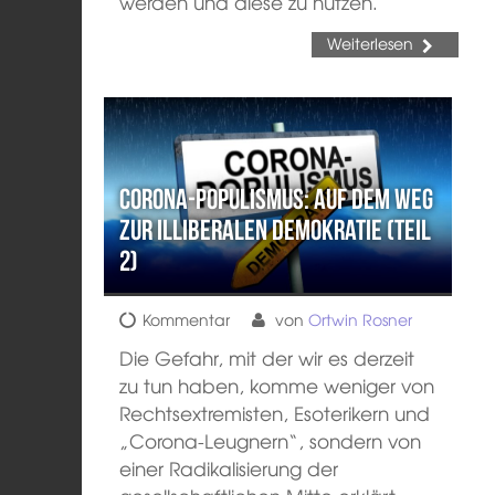
werden und diese zu nutzen.
Weiterlesen
Corona-Populismus: Auf dem Weg
zur illiberalen Demokratie (Teil
2)
Kommentar
von
Ortwin Rosner
Die Gefahr, mit der wir es derzeit
zu tun haben, komme weniger von
Rechtsextremisten, Esoterikern und
„Corona-Leugnern“, sondern von
einer Radikalisierung der