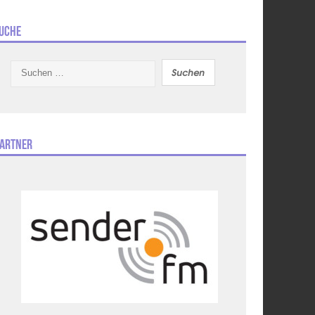
uche
Suchen
nach:
artner