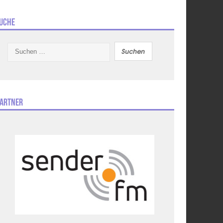
uche
Suchen
nach:
artner