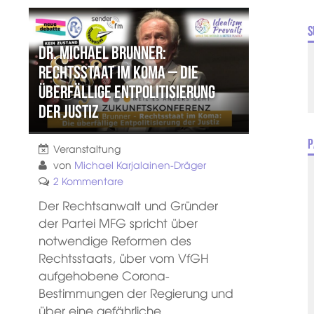
S
Dr. Michael Brunner:
Rechtsstaat im Koma – die
überfällige Entpolitisierung
der Justiz
P
Veranstaltung
von
Michael Karjalainen-Dräger
2 Kommentare
Der Rechtsanwalt und Gründer
der Partei MFG spricht über
notwendige Reformen des
Rechtsstaats, über vom VfGH
aufgehobene Corona-
Bestimmungen der Regierung und
über eine gefährliche