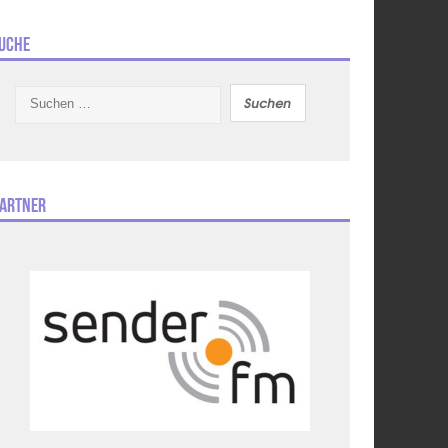
uche
Suchen
nach:
artner