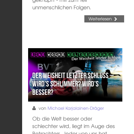
unmenschlichen Folgen.
Weiterlesen
Der Weisheit letzter Schluss –
Wird’s schlimmer? Wird’s
besser?
von
Michael Karjalainen-Dräger
Ob die Welt besser oder
schlechter wird, liegt im Auge des
Betrachters. Jeder von uns hat