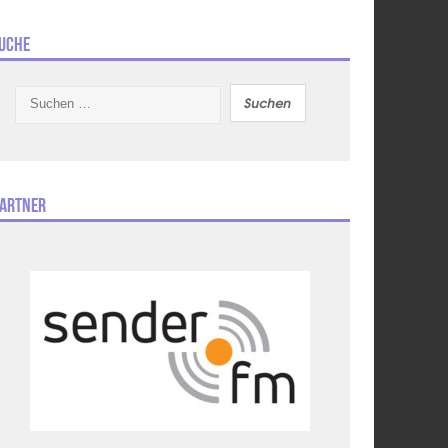
uche
Suchen
nach:
artner