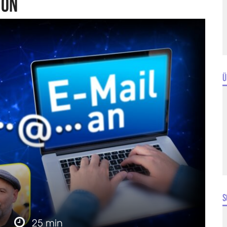
ion
Ü
S
n
25 min