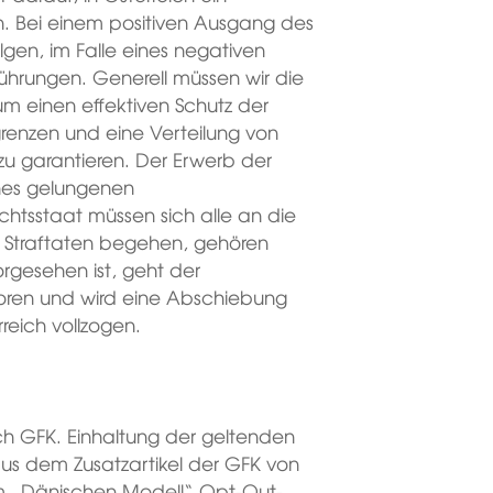
. Bei einem positiven Ausgang des
olgen, im Falle eines negativen
hrungen. Generell müssen wir die
m einen effektiven Schutz der
enzen und eine Verteilung von
zu garantieren. Der Erwerb der
nes gelungenen
chtsstaat müssen sich alle an die
h Straftaten begehen, gehören
vorgesehen ist, geht der
rloren und wird eine Abschiebung
rreich vollzogen.
ch GFK. Einhaltung der geltenden
aus dem Zusatzartikel der GFK von
em „Dänischen Modell“ Opt-Out-