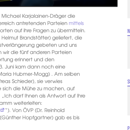
Michael Karjalainen-Dräger die
erreich antretenden Parteien
mittels
rten auf ihre Fragen zu übermitteln.
N
. Helmut Brandstätter) geliefert, die
ristverlängerung gebeten und uns
 wir die fünf anderen Parteien
rtung erinnert und den
m 3. Juni kam dann noch eine
 Maria Hubmer-Mogg) . Am selben
eas Schieder), sie verwies
S
ne sich die Mühe zu machen, auf
„Ich darf Ihnen als Antwort auf Ihre
amm weiterleiten:
“). Von ÖVP (Dr. Reinhold
 (Günther Hopfgartner) gab es bis
P