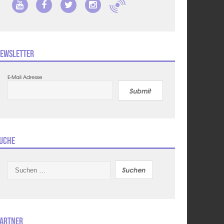
ewsletter
E-Mail Adresse
Submit
uche
Suchen
nach:
artner