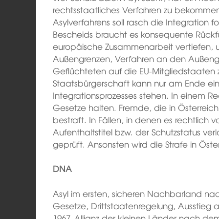
rechtsstaatliches Verfahren zu bekommen
Asylverfahrens soll rasch die Integration f
Bescheids braucht es konsequente Rückfü
europäische Zusammenarbeit vertiefen, u
Außengrenzen, Verfahren an den Außengr
Geflüchteten auf die EU-Mitgliedstaaten 
Staatsbürgerschaft kann nur am Ende ei
Integrationsprozesses stehen. In einem Re
Gesetze halten. Fremde, die in Österreic
bestraft. In Fällen, in denen es rechtlich 
Aufenthaltstitel bzw. der Schutzstatus ve
geprüft. Ansonsten wird die Strafe in Öste
DNA
Asyl im ersten, sicheren Nachbarland na
Gesetze, Drittstaatenregelung, Ausstieg 
1967. Allianz der kleinen Länder nach d