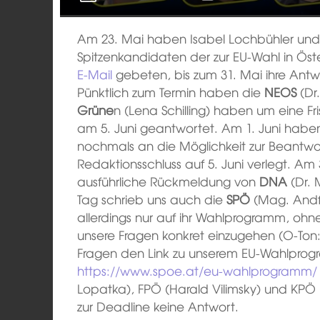
Am 23. Mai haben Isabel Lochbühler und 
Spitzenkandidaten der zur EU-Wahl in Öst
E-Mail
gebeten, bis zum 31. Mai ihre Antwo
Pünktlich zum Termin haben die
NEOS
(Dr
Grüne
n (Lena Schilling) haben um eine F
am 5. Juni geantwortet. Am 1. Juni haben
nochmals an die Möglichkeit zur Beantwo
Redaktionsschluss auf 5. Juni verlegt. A
ausführliche Rückmeldung von
DNA
(Dr.
Tag schrieb uns auch die
SPÖ
(Mag. Andfr
allerdings nur auf ihr Wahlprogramm, oh
unsere Fragen konkret einzugehen (O-Ton: 
Fragen den Link zu unserem EU-Wahlprogr
https://www.spoe.at/eu-wahlprogramm/
Lopatka), FPÖ (Harald Vilimsky) und KPÖ
zur Deadline keine Antwort.