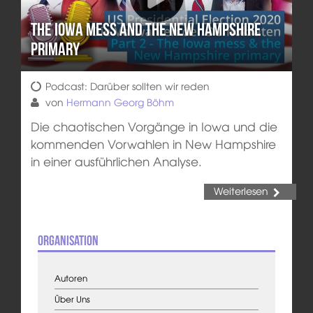
The Iowa mess and the New Hampshire
primary
Podcast: Darüber sollten wir reden
von
Hermann Georg Böhm
Die chaotischen Vorgänge in Iowa und die
kommenden Vorwahlen in New Hampshire
in einer ausführlichen Analyse.
Weiterlesen
Organisation
Autoren
Über Uns