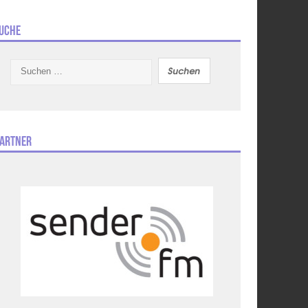
uche
Suchen
nach:
artner