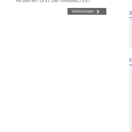
Weiterlesen
S
P