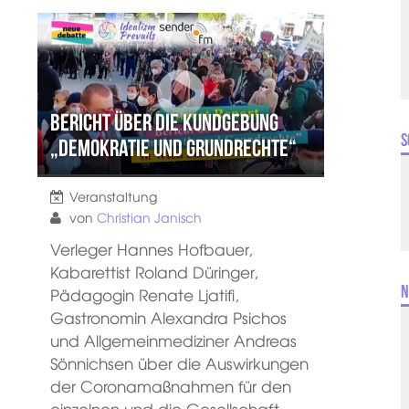
Bericht über die Kundgebung
S
„Demokratie und Grundrechte“
Veranstaltung
von
Christian Janisch
Verleger Hannes Hofbauer,
Kabarettist Roland Düringer,
N
Pädagogin Renate Ljatifi,
Gastronomin Alexandra Psichos
und Allgemeinmediziner Andreas
Sönnichsen über die Auswirkungen
der Coronamaßnahmen für den
einzelnen und die Gesellschaft.