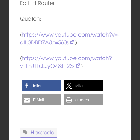
Edit: H.Rauter
Quellen:
(
https://www.youtube.com/watch?v=-
qILjSDBD7A&t=560s
)
(
https://www.youtube.com/watch?
v=FhJT1uEJyO4&t=23s
)
teilen
teilen
E-Mail
drucken
Hassrede