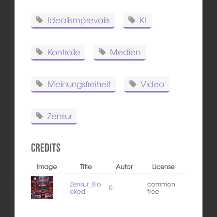
Idealismprevails
KI
Kontrolle
Medien
Meinungsfreiheit
Video
Zensur
Credits
Image
Title
Autor
License
Zensur_Blo
common
Ki
cked
free