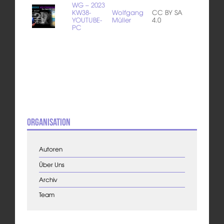
WG – 2023
KW38-
Wolfgang
CC BY SA
YOUTUBE-
Müller
4.0
PC
Organisation
Autoren
Über Uns
Archiv
Team