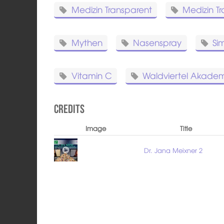
Medizin Transparent
Medizin Tr
Mythen
Nasenspray
Si
Vitamin C
Waldviertel Akade
Credits
Image
Title
Dr. Jana Meixner 2