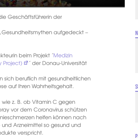
die Geschäftsführerin der
g „Gesundheitsmythen aufgedeckt –
N
.
kteurin beim Projekt ´
Medizin
 Project)
´ der Donau-Universität
 sich beruflich mit gesundheitlichen
e auf Ihren Wahrheitsgehalt.
S
 wie z. B. ob Vitamin C gegen
nspray vor dem Coronavirus schützen
nieschmerzen helfen können nach
und Arzneimittel so gesund und
odukte verspricht.
P