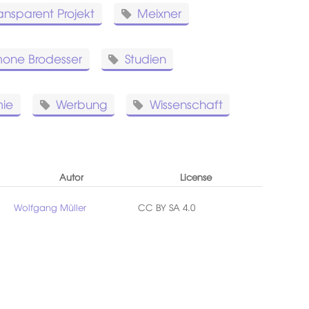
ansparent Projekt
Meixner
mone Brodesser
Studien
mie
Werbung
Wissenschaft
Autor
License
Wolfgang Müller
CC BY SA 4.0