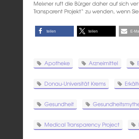
Meixner ruft die Bürger daher auf sich ver
Transparent Projekt“ zu wenden, wenn Si
teilen
teilen
E-Ma
Apotheke
Arzneimittel
Donau-Universität Krems
Erkäl
Gesundheit
Gesundheitsmyth
Medical Transparency Project