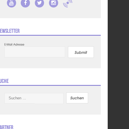
ewsletter
E-Mail Adresse
Submit
uche
Suchen
nach:
artner