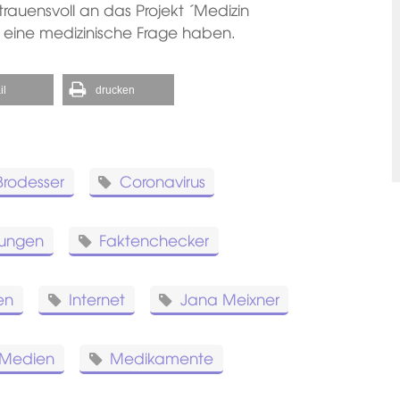
trauensvoll an das Projekt ´Medizin
e eine medizinische Frage haben.
il
drucken
Brodesser
Coronavirus
tungen
Faktenchecker
en
Internet
Jana Meixner
Medien
Medikamente