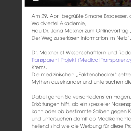
Am 29. April begrüßte Simone Brodesser, 
Waldviertel Akademie,
Frau Dr. Jana Meixner zum Onlinevortra
Der Weg zu seriösen Information im Netz“
Dr. Meixner ist Wissenschaftlerin und Reda
Transparent Projekt (Medical Transparency
Krems.
Die medizinischen „Faktenchecker“ setzen
Mythen auseinander und untersuchen dies
Dabei gehen Sie verschiedensten Fragen,
Erkältungen hilft, ob ein spezieller Nase
kann oder ob bestimmte Salben gegen K
und untersuchen damit ob Medikamente 
heilend sind wie die Werbung für diese Pr