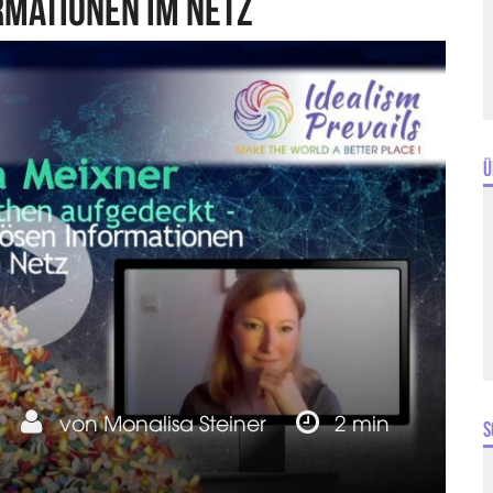
rmationen im Netz
Ü
von
Monalisa Steiner
2 min
S