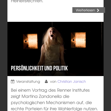
Freiheitsrechten.
Weiterlesen
Persönlichkeit und Politik
Veranstaltung
von
Christian Janisch
Bei einem Vortrag des Renner Institutes
zeigt Martina Zandonella die
psychologischen Mechanismen auf, die
rechte Parteien für ihre Wahlerfolge nutzen.