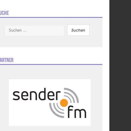
uche
Suchen
nach:
artner