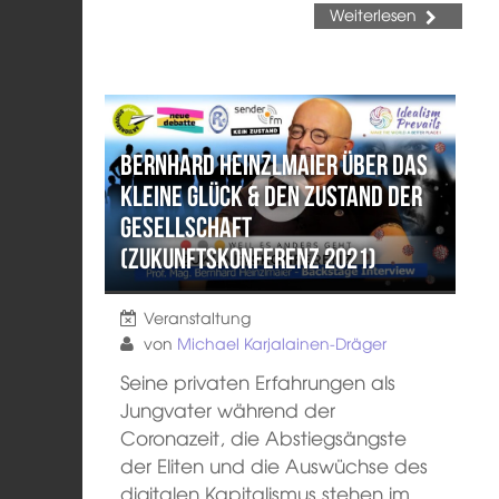
Weiterlesen
Bernhard Heinzlmaier über das
kleine Glück & den Zustand der
Gesellschaft
(Zukunftskonferenz 2021)
Veranstaltung
von
Michael Karjalainen-Dräger
Seine privaten Erfahrungen als
Jungvater während der
Coronazeit, die Abstiegsängste
der Eliten und die Auswüchse des
digitalen Kapitalismus stehen im