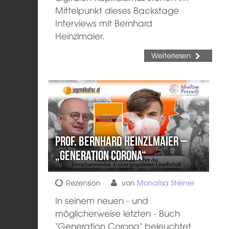
Mittelpunkt dieses Backstage
Interviews mit Bernhard
Heinzlmaier.
Weiterlesen
Prof. Bernhard Heinzlmaier –
„Generation Corona“
Rezension
von
Monalisa Steiner
In seinem neuen - und
möglicherweise letzten - Buch
"Generation Corona" beleuchtet