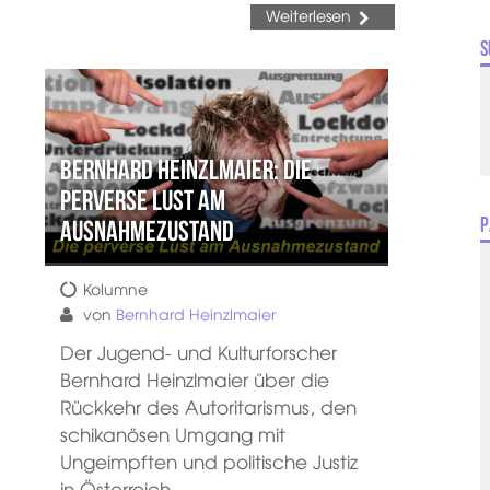
Weiterlesen
S
Bernhard Heinzlmaier: Die
perverse Lust am
P
Ausnahmezustand
Kolumne
von
Bernhard Heinzlmaier
Der Jugend- und Kulturforscher
Bernhard Heinzlmaier über die
Rückkehr des Autoritarismus, den
schikanösen Umgang mit
Ungeimpften und politische Justiz
in Österreich.