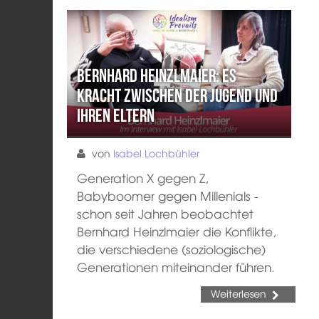
Bernhard Heinzlmaier: Es
kracht zwischen der Jugend und
ihren Eltern
von
Isabel Lochbühler
Generation X gegen Z,
Babyboomer gegen Millenials -
schon seit Jahren beobachtet
Bernhard Heinzlmaier die Konflikte,
die verschiedene (soziologische)
Generationen miteinander führen.
Weiterlesen