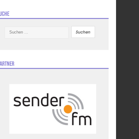
uche
Suchen
nach:
artner