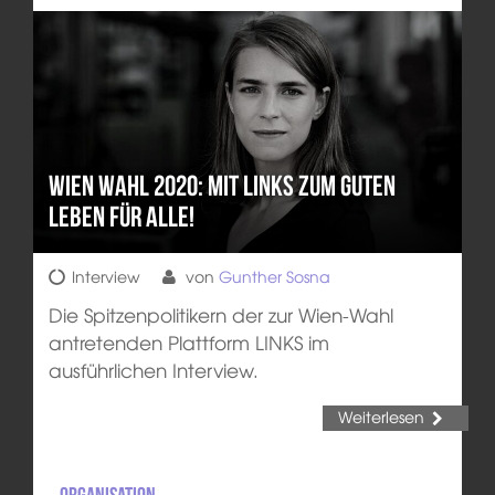
Wien Wahl 2020: Mit LINKS zum guten
Leben für alle!
Interview
von
Gunther Sosna
Die Spitzenpolitikern der zur Wien-Wahl
antretenden Plattform LINKS im
ausführlichen Interview.
Weiterlesen
Organisation