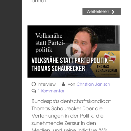
antrat.
Weiterlesen
Volksnähe statt Parteipolitik –
Thomas Schaurecker
Interview
von
Christian Janisch
1 Kommentar
Bundespräsidentschaftskandidat
Thomas Schaurecker über die
Verfehlungen in der Politik, die
zunehmende Zensur in den
Medien, und seine Initiative "Wir