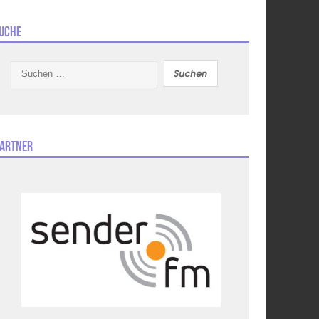
uche
Suchen
nach:
artner