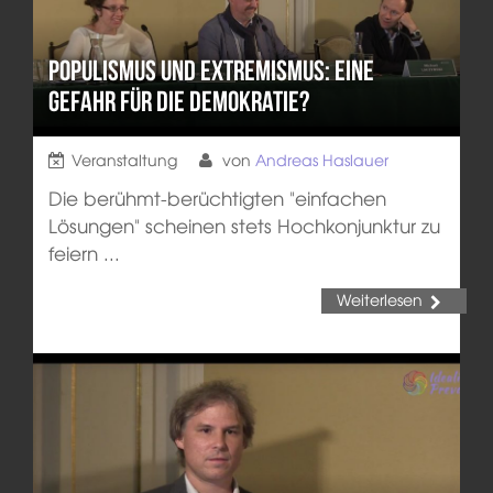
Populismus und Extremismus: Eine
Gefahr für die Demokratie?
Veranstaltung
von
Andreas Haslauer
Die berühmt-berüchtigten "einfachen
Lösungen" scheinen stets Hochkonjunktur zu
feiern ...
Weiterlesen