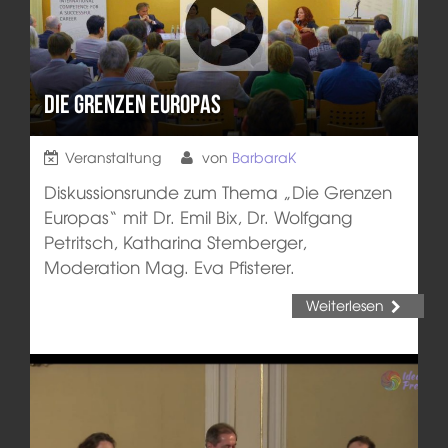
Die Grenzen Europas
Veranstaltung
von
BarbaraK
Diskussionsrunde zum Thema „Die Grenzen
Europas“ mit Dr. Emil Bix, Dr. Wolfgang
Petritsch, Katharina Stemberger,
Moderation Mag. Eva Pfisterer.
Weiterlesen