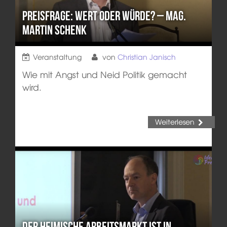
Preisfrage: Wert oder Würde? – Mag.
Martin Schenk
Veranstaltung
von
Christian Janisch
Wie mit Angst und Neid Politik gemacht
wird.
Weiterlesen
Der heimische Arbeitsmarkt ist in