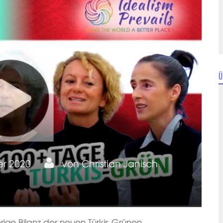
Ü
er 2020
von
Christian Janisch
ige Bilanz der neuen Türkis-Grünen