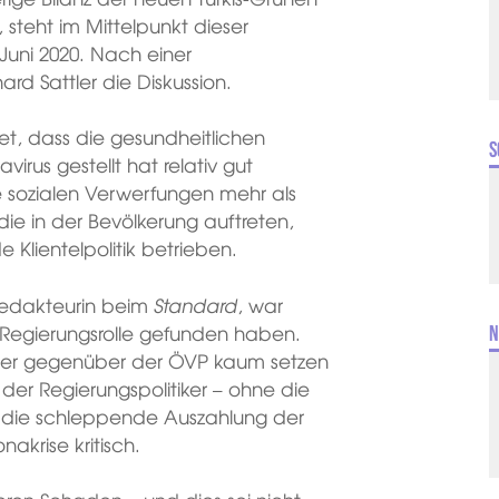
, steht im Mittelpunkt dieser
Juni 2020. Nach einer
rd Sattler die Diskussion.
et, dass die gesundheitlichen
S
irus gestellt hat relativ gut
ie sozialen Verwerfungen mehr als
ie in der Bevölkerung auftreten,
Klientelpolitik betrieben.
fredakteurin beim
Standard
, war
e Regierungsrolle gefunden haben.
N
sher gegenüber der ÖVP kaum setzen
der Regierungspolitiker – ohne die
d die schleppende Auszahlung der
onakrise kritisch.