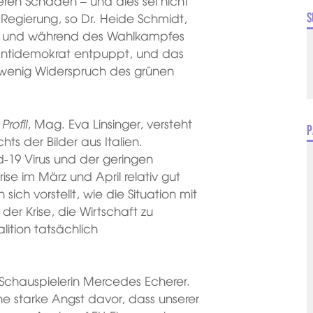
n Schaden – und dies sei nicht
Regierung, so Dr. Heide Schmidt,
S
or und während des Wahlkampfes
 Antidemokrat entpuppt, und das
it wenig Widerspruch des grünen
m
Profil
, Mag. Eva Linsinger, versteht
P
ts der Bilder aus Italien.
-19 Virus und der geringen
se im März und April relativ gut
ch vorstellt, wie die Situation mit
der Krise, die Wirtschaft zu
alition tatsächlich
 Schauspielerin Mercedes Echerer.
ne starke Angst davor, dass unserer