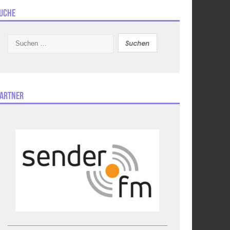
uche
Suchen
nach:
artner