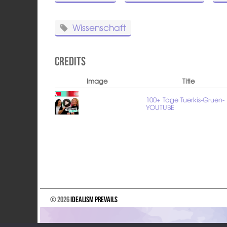
Wissenschaft
Credits
Image
Title
100+ Tage Tuerkis-Gruen-
YOUTUBE
© 2026
Idealism Prevails