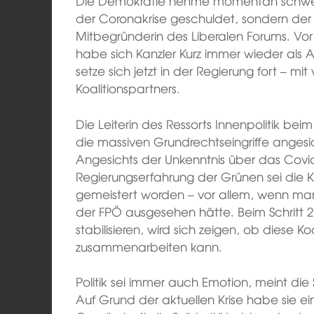
Die Demokratie nehme momentan schwere
der Coronakrise geschuldet, sondern der 
Mitbegründerin des Liberalen Forums. V
habe sich Kanzler Kurz immer wieder als
setze sich jetzt in der Regierung fort – m
Koalitionspartners.
Die Leiterin des Ressorts Innenpolitik bei
die massiven Grundrechtseingriffe angesich
Angesichts der Unkenntnis über das Covid
Regierungserfahrung der Grünen sei die Kri
gemeistert worden – vor allem, wenn man si
der FPÖ ausgesehen hätte. Beim Schritt 2 
stabilisieren, wird sich zeigen, ob diese Ko
zusammenarbeiten kann.
Politik sei immer auch Emotion, meint die
Auf Grund der aktuellen Krise habe sie ei