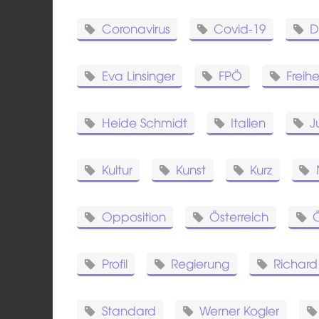
Coronavirus
Covid-19
D
Eva Linsinger
FPÖ
Freih
Heide Schmidt
Italien
J
Kultur
Kunst
Kurz
Opposition
Österreich
Profil
Regierung
Richard 
Standard
Werner Kogler