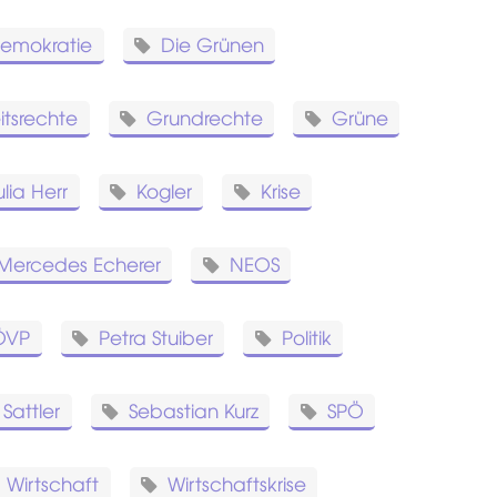
emokratie
Die Grünen
eitsrechte
Grundrechte
Grüne
ulia Herr
Kogler
Krise
Mercedes Echerer
NEOS
ÖVP
Petra Stuiber
Politik
Sattler
Sebastian Kurz
SPÖ
Wirtschaft
Wirtschaftskrise