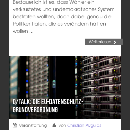
Bedauerlich ist es, dass Wähler ein
verkrustetes und undemokratisches System
bestrafen wollten, doch dabei genau die
Politiker trafen, die es verändern hätten
wollen ...
Weiterlesen
q/Talk: Die EU-Datenschutz-
grundverordnung
Veranstaltung
von
Christian Avgulas