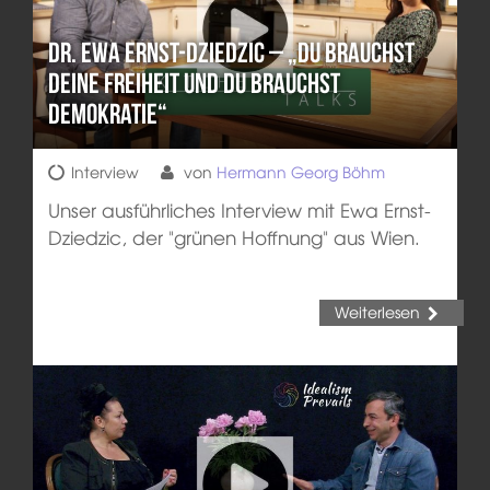
Dr. Ewa Ernst-Dziedzic – „Du brauchst
Deine Freiheit und du brauchst
Demokratie“
Interview
von
Hermann Georg Böhm
Unser ausführliches Interview mit Ewa Ernst-
Dziedzic, der "grünen Hoffnung" aus Wien.
Weiterlesen