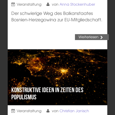
Veranstaltung
von
Anna Stockenhuber
Der schwierige Weg des Balkanstaates
Bosnien-Herzegowina zur EU-Mitgliedschaft.
Weiterlesen
Konstruktive Ideen in Zeiten des
Populismus
Veranstaltung
von
Christian Janisch