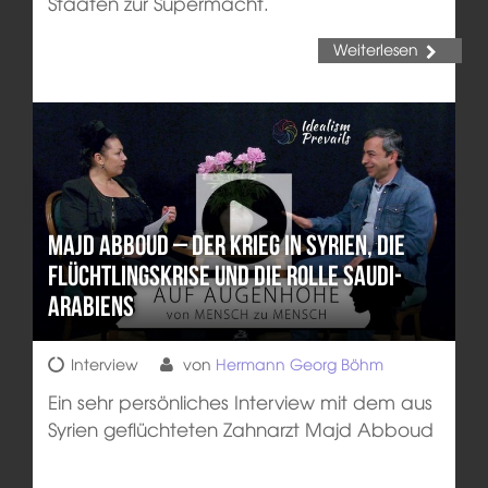
Staaten zur Supermacht.
Weiterlesen
Majd Abboud – Der Krieg in Syrien, die
Flüchtlingskrise und die Rolle Saudi-
Arabiens
Interview
von
Hermann Georg Böhm
Ein sehr persönliches Interview mit dem aus
Syrien geflüchteten Zahnarzt Majd Abboud