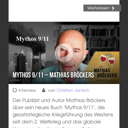
Weiterlesen
Mythos 9/11 – Mathias Bröckers
Interview
von
Christian Janisch
Der Publizist und Autor Mathias Bröckers
über sein neues Buch "Mythos 9/11", die
geostrategische Kriegsführung des Westens
seit dem 2. Weltkrieg und das globale