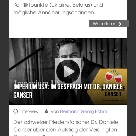
Konfliktpunkte (Ukraine, Belarus) und
mögliche Annäherungschancen.
Weiterlesen
Imperium USA: Im Gespräch mit Dr. Daniele
Ganser
Interview
von
Hermann Georg Böhm
Der schweizer Friedensforscher Dr. Daniele
Ganser über den Aufstieg der Vereinigten