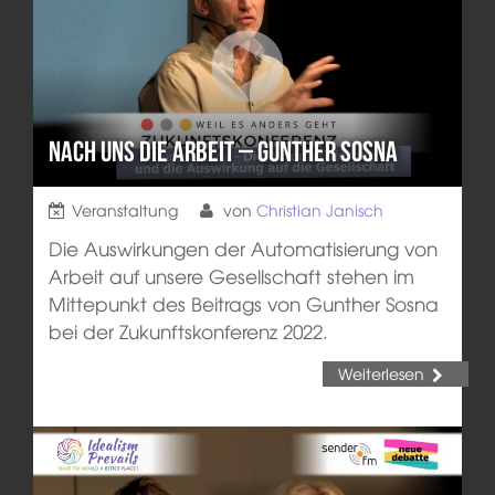
Nach uns die Arbeit – Gunther Sosna
Veranstaltung
von
Christian Janisch
Die Auswirkungen der Automatisierung von
Arbeit auf unsere Gesellschaft stehen im
Mittepunkt des Beitrags von Gunther Sosna
bei der Zukunftskonferenz 2022.
Weiterlesen