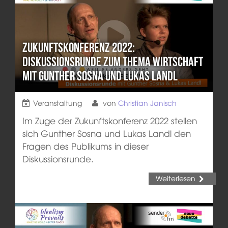
Zukunftskonferenz 2022:
Diskussionsrunde zum Thema Wirtschaft
mit Gunther Sosna und Lukas Landl
Veranstaltung
von
Christian Janisch
Im Zuge der Zukunftskonferenz 2022 stellen
sich Gunther Sosna und Lukas Landl den
Fragen des Publikums in dieser
Diskussionsrunde.
Weiterlesen