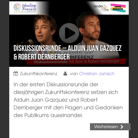
Diskussionsrunde – Alduin Juan Gazquez
& Robert Dernberger
Zukunftskonferenz
von
Christian Janisch
In der ersten Diskussionsrunde der
diesjährigen Zukunftskonferenz setzen sich
Alduin Juan Gazquez und Robert
Dernberger mit den Fragen und Gedanken
des Publikums auseinander.
Weiterlesen