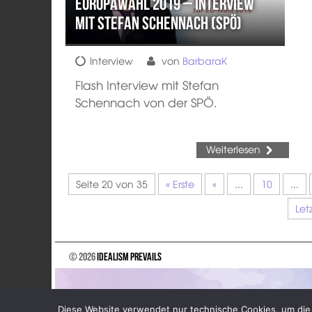
Europawahl 2019 – Interview
mit Stefan Schennach (SPÖ)
Interview
von
BarbaraK
Flash Interview mit Stefan
Schennach von der SPÖ.
Weiterlesen
Seite 20 von 35
« Erste
«
...
10
...
Let
© 2026
Idealism Prevails
Diese Website verwendet nur technische Cookies, um die 