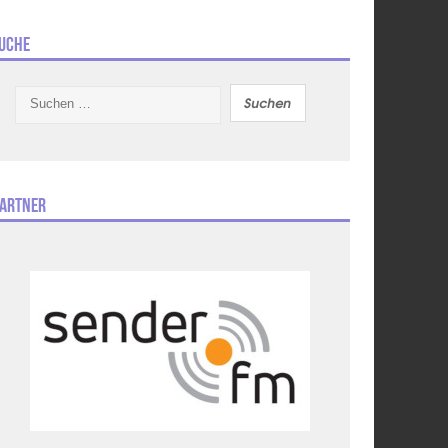
uche
Suchen
nach:
artner