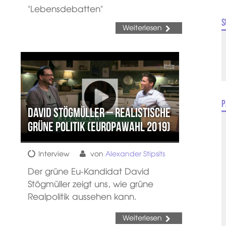
"Lebensdebatten"
S
Weiterlesen
P
David Stögmüller – Realistische
grüne Politik (Europawahl 2019)
Interview
von
Alexander Stipsits
Der grüne Eu-Kandidat David
Stögmüller zeigt uns, wie grüne
Realpolitik aussehen kann.
Weiterlesen