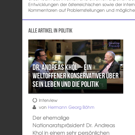
Entwicklungen der österreichischen sowie der intern
Kommentaren auf Problemstellungen und mögliche 
Alle Artikel in Politik
Dr. Andreas Khol – Ein
weltoffener Konservativer über
sein Leben und die Politik
Interview
von
Hermann Georg Böhm
Der ehemalige
Nationaratspräsident Dr. Andreas
Khol in einem sehr persönlichen