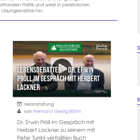
ationalen Politik und weist in persönlichen
Lösungsansätze hin.
S
Lebensdebatten – Dr. Erwin
Pröll im Gespräch mit Herbert
Lackner
N
Veranstaltung
von
Hermann Georg Böhm
Dr. Erwin Pröll im Gespräch mit
Herbert Lackner zu seinem mit
Peter Turrini verfaßten Buch