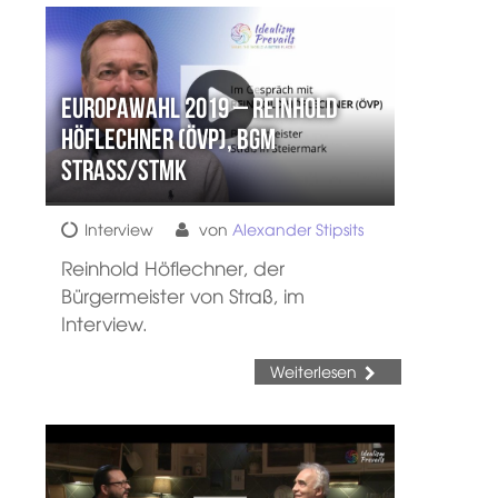
Europawahl 2019 – Reinhold
Höflechner (ÖVP), BGM
Straß/Stmk
Interview
von
Alexander Stipsits
Reinhold Höflechner, der
Bürgermeister von Straß, im
Interview.
Weiterlesen