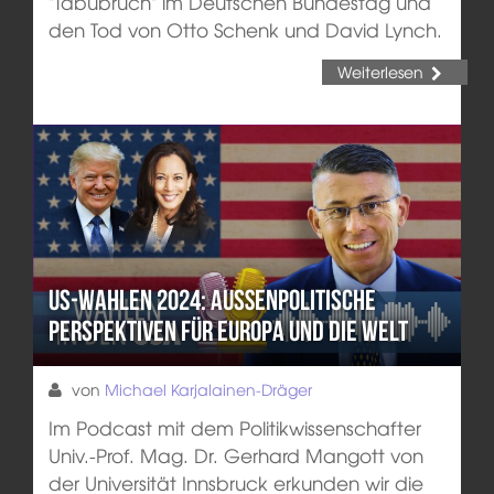
"Tabubruch" im Deutschen Bundestag und
den Tod von Otto Schenk und David Lynch.
Weiterlesen
US-Wahlen 2024: Außenpolitische
Perspektiven für Europa und die Welt
von
Michael Karjalainen-Dräger
Im Podcast mit dem Politikwissenschafter
Univ.-Prof. Mag. Dr. Gerhard Mangott von
der Universität Innsbruck erkunden wir die