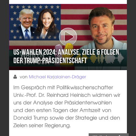
US-Wahlen 2024: Analyse, Ziele & Folgen
der Trump-Präsidentschaft
von
Michael Karjalainen-Dräger
Im Gespräch mit Politikwisschenschafter
Univ.-Prof. Dr. Reinhard Heinisch widmen wir
uns der Analyse der Präsidentenwahlen
und den ersten Tagen der Amtszeit von
Donald Trump sowie der Strategie und den
Zielen seiner Regierung.