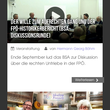
Der Wille zum aufrechten Gang und der
FPÖ-Historikerbericht (BSA-
Diskussionsrunde)
Veranstaltung
von
Hermann Georg Böhm
Ende September lud das BSA zur Diskussion
über die rechten Untriebe in der FPÖ.
Weiterlesen