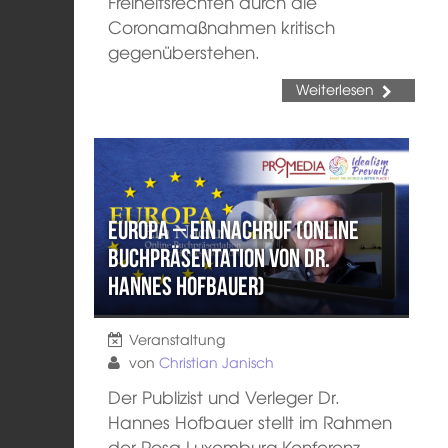
Freiheitsrechten durch die
Coronamaßnahmen kritisch
gegenüberstehen.
Weiterlesen
Europa – ein Nachruf (Online
Buchpräsentation von Dr.
Hannes Hofbauer)
Veranstaltung
von
Christian Janisch
Der Publizist und Verleger Dr.
Hannes Hofbauer stellt im Rahmen
der Rosa Luxemburg Konferenz