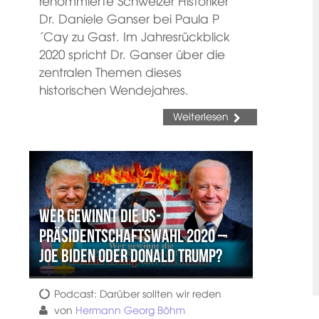
renommierte Schweizer Historiker
Dr. Daniele Ganser bei Paula P
´Cay zu Gast. Im Jahresrückblick
2020 spricht Dr. Ganser über die
zentralen Themen dieses
historischen Wendejahres.
Weiterlesen
Wer gewinnt die US-
Präsidentschaftswahl 2020 –
Joe Biden oder Donald Trump?
Podcast: Darüber sollten wir reden
von
Hermann Georg Böhm