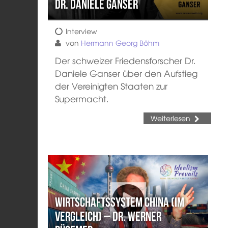
Dr. Daniele Ganser
Interview
von
Hermann Georg Böhm
Der schweizer Friedensforscher Dr.
Daniele Ganser über den Aufstieg
der Vereinigten Staaten zur
Supermacht.
Weiterlesen
Wirtschaftssystem China (im
Vergleich) – Dr. Werner