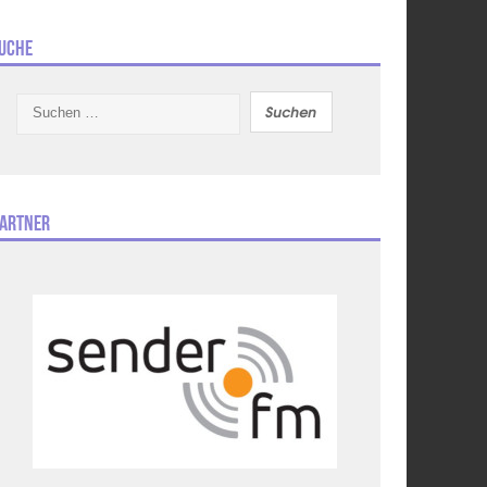
uche
Suchen
nach:
artner