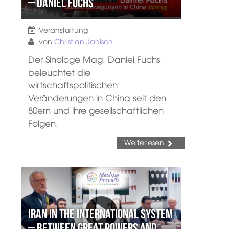
– Daniel Fuchs
Veranstaltung
von
Christian Janisch
Der Sinologe Mag. Daniel Fuchs
beleuchtet die
wirtschaftspolitischen
Veränderungen in China seit den
80ern und ihre gesellschaftlichen
Folgen.
Weiterlesen
Iran in the International System
– Between Great Powers and