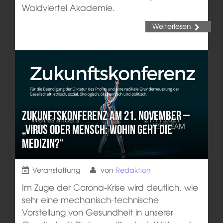
Waldviertel Akademie.
Weiterlesen
Zukunftskonferenz am 21. November –
„Virus oder Mensch: Wohin geht die
Medizin?“
Veranstaltung
von
Redaktion
Im Zuge der Corona-Krise wird deutlich, wie
sehr eine mechanisch-technische
Vorstellung von Gesundheit in unserer