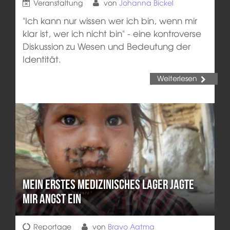
Veranstaltung
von
Johanna Bickel
"Ich kann nur wissen wer ich bin, wenn mir
klar ist, wer ich nicht bin" - eine kontroverse
Diskussion zu Wesen und Bedeutung der
Identität.
Weiterlesen
Mein Erstes Medizinisches Lager Jagte
Mir Angst Ein
Reportage
von
Bravo Aatma