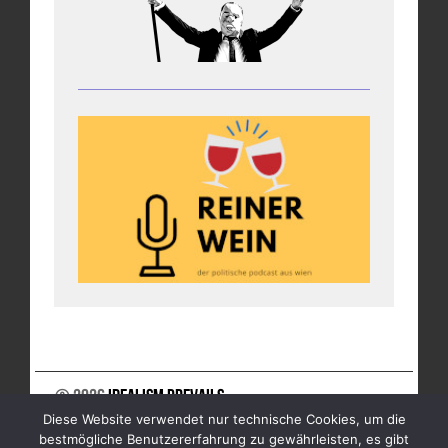
© 2026
Idealism Prevails
Diese Website verwendet nur technische Cookies, um die
UNTERSTÜTZE UNS
NEWSLETTER
IMPRESSUM
bestmögliche Benutzererfahrung zu gewährleisten, es gibt