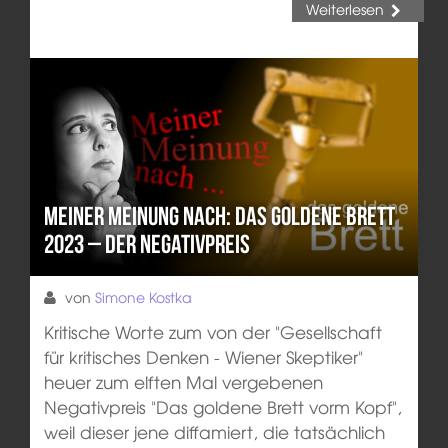
Weiterlesen
Meiner Meinung nach: Das Goldene Brett
2023 – Der Negativpreis
von
Simone Kostka
Kritische Worte zum von der "Gesellschaft
für kritisches Denken - Wiener Skeptiker"
heuer zum elften Mal vergebenen
Negativpreis "Das goldene Brett vorm Kopf",
weil dieser jene diffamiert, die tatsächlich