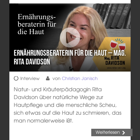
Ernährungsberaterin für die Haut – Mag.
Rita Davidson
Interview
von
Christian Janisch
Natur- und Kräuterpädagogin Rita
Davidson über natürliche Wege zur
Hautpflege und die menschliche Scheu,
sich etwas auf die Haut zu schmieren, das
man normalerweise ißt.
Weiterlesen