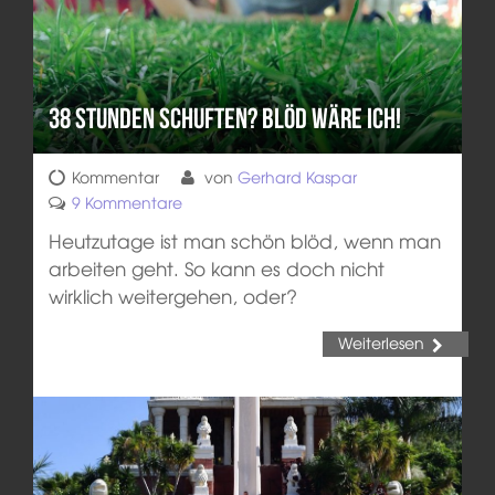
38 Stunden schuften? Blöd wäre ich!
Kommentar
von
Gerhard Kaspar
9 Kommentare
Heutzutage ist man schön blöd, wenn man
arbeiten geht. So kann es doch nicht
wirklich weitergehen, oder?
Weiterlesen