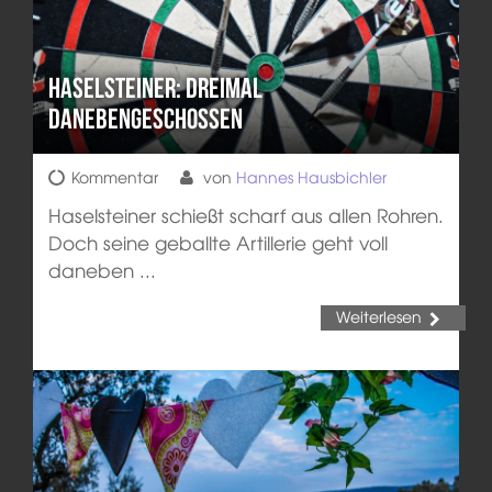
Haselsteiner: Dreimal
danebengeschossen
Kommentar
von
Hannes Hausbichler
Haselsteiner schießt scharf aus allen Rohren.
Doch seine geballte Artillerie geht voll
daneben ...
Weiterlesen