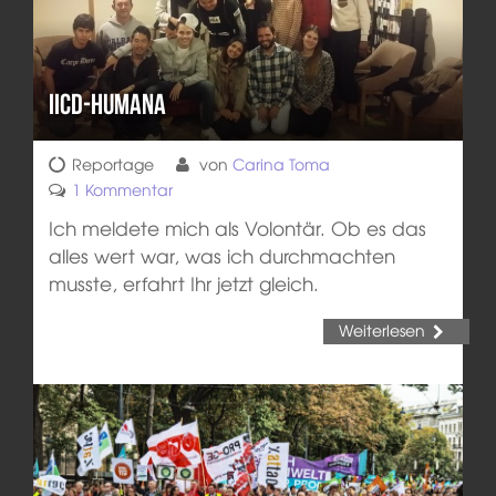
IICD-HUMANA
Reportage
von
Carina Toma
1 Kommentar
Ich meldete mich als Volontär. Ob es das
alles wert war, was ich durchmachten
musste, erfahrt Ihr jetzt gleich.
Weiterlesen