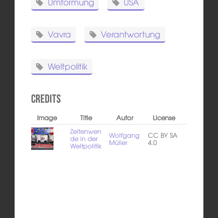
Umformung
USA
Vavra
Verantwortung
Weltpolitik
Credits
Image
Title
Autor
License
Zeitenwen
Wolfgang
CC BY SA
de in der
Müller
4.0
Weltpolitik