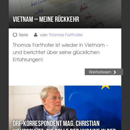
Vietnam – Meine Rückkehr
Serie
von
Thomas Farthofer
Thomas Farthofer ist wieder in Vietnam -
und berichtet über seine glücklichen
Erfahrungen!
Weiterlesen
ORF-Korrespondent Mag. Christian