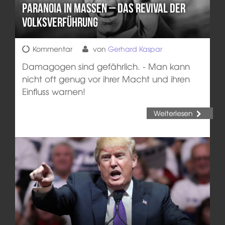
Paranoia in Massen – Das Revival der
Volksverführung
Kommentar
von
Gerhard Kaspar
Damagogen sind gefährlich. - Man kann
nicht oft genug vor ihrer Macht und ihren
Einfluss warnen!
Weiterlesen