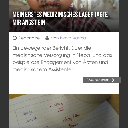
Mein Erstes Medizinisches Lager Jagte
Mir Angst Ein
Reportage
von
Bravo Aatma
Ein bewegender Bericht, über die
medizinische Versorgung in Nepal und das
beispiellose Engagement von Ärzten und
medizinischem Assistenten.
Weiterlesen