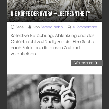
Die Köpfe der Hydra – „Getrenntheit“
Serie
von
Serena Nebo
4 Kommentare
Kollektive Betäubung, Ablenkung und das
Gefühl, nicht zuständig zu sein: Eine Suche
nach Faktoren, die diesen Zustand
vorantreiben.
Weiterlesen