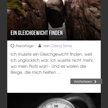
Ein Gleichgewicht finden
Reportage
von
Carina Toma
Ich musste ein Gleichgewicht finden, weil
ich unglücklich war, ich wusste nicht mehr,
wo mein Platz war! - Und es waren die
Berge, die mich heilten ...
Weiterlesen