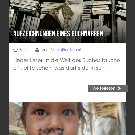
Aufzeichnungen eines Buchnarren
Serie
von
Nebojša Barać
Lieber Leser, in die Welt des Buches tauche
ein, bitte schön, was darf´s denn sein?
Weiterlesen