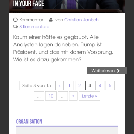
In Your Face
Kommentar
von
Christian Janisch
8 Kommentare
Kaum einer hätte es geglaubt. Alle
Analysten lagen daneben. Trump ist
Präsident, und das mit klarem Vorsprung.
Wie ist es dazu gekommen?
Weiterlesen
Seite 3 von 15
«
1
2
3
4
5
...
10
...
»
Letzte »
Organisation