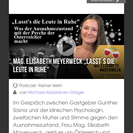
Mag. Elisabeth Meyerweck „Lasst´s die
Leute in Ruhe“
Podcast: Reiner Wein
von
Michael Karjalainen-Dräger
Im Gespräch zwischen Gastgeber Gunther
Sosna und der klinischen Psychologin,
zweifachen Mutter und Stimme gegen den
Ausnahmezustand, Frau Mag. Elisabeth
Mayerweck, geht es um Österreich und